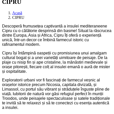
CIPRU
Acasă
CIPRU
Descoperă frumusețea captivantă a insulei mediteraneene
Cipru cu o călătorie desprinsă din basme! Situat la răscrucea
dintre Europa, Asia și Africa, Cipru îți oferă o experiență
unică, într-un decor ce îmbină farmecul istoric cu
rafinamentul modern.
Cipru își întâmpină oaspeții cu promisiunea unui amalgam
cultural bogat și a unei varietăți uimitoare de peisaje. De la
plaje cu nisip fin și ape cristaline, la mănăstiri medievale și
orașe pitorești, fiecare colț al insulei emană o aură de mister
și ospitalitate.
Exploratorii urbani vor fi fascinați de farmecul veșnic al
orașelor istorice precum Nicosia, capitala divizată, și
Limassol, cu portul său vibrant și străduțele înguste pline de
viață. Iubitorii de natură vor găsi refugiul perfect în munții
Troodos, unde peisajele spectaculoase și satele tradiționale
te invită să te relaxezi și să te conectezi cu esența autentică
a insulei.