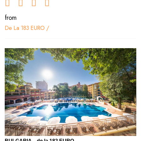
from
De La 183 EURO
/
BULGARIA – de la 182 EURO