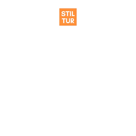
MACEDONIA —
CALBANIA — GRECIA
Hitul Vânzărilor
Vezi detalii