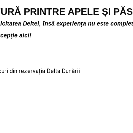
TURĂ PRINTRE APELE ȘI PĂ
icitatea Deltei, însă experiența nu este comple
cepție aici!
ri din rezervația Delta Dunării