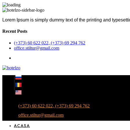
Lorem Ipsum is simply dummy text of the printing and typesetti
Recent Posts
(+373) 60 622 022, (+373) 69 294 762
office.stiltur@gmail.com
(+373) 60 622 022, (+373) 69 294 762
office.stiltur@gmail.com
ACASA