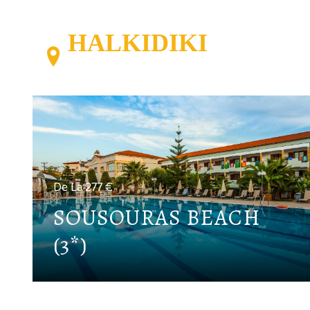
HALKIDIKI
De La 277 €
SOUSOURAS BEACH
(3*)