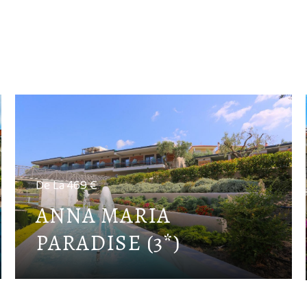
De La 469 €
ANNA MARIA
PARADISE (3*)